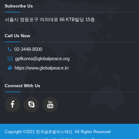
Subscribe Us
서울시 영등포구 여의대로 66 KTB빌딩 15층
Call Us Now
02-3448-8500
gpfkorea@globalpeace.org
https://www.globalpeace.kr
Connect With Us
Copyright ©2021 한국글로벌피스재단. All Rights Reserved