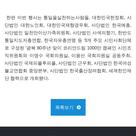
한편 이번 행사는 통일을실천하는사람들, 대한민국헌정회, 사
단법인 대한노인회, 대한민국재향경우회, 사단법인 한국예총,
사단법인 일천만이산가족위원회, 사단법인 사색의향기, 한반도
통일지도자총연합, 한국자유총연맹 등 9개 주요 시민사회단체
로 구성된 ‘광복 80주년 맞이 코리안드림 1000만 캠페인 시민조
직위원회와 이명수 국회의원실, 이용선 국회의원실 공동주최,
사단법인 국제피플투피플, 사단법인 근우회, 사단법인 한국여성
불교연합회 중앙본부, 사단법인 한국출산장려협회, 세계한인재
단 협력으로 개최됐다.
목록보기